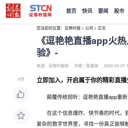
首页
快讯
要闻
股市
您当前的位置：
证券时报
>
公司
>
正文
《逗艳艳直播app火热
验》-
来源：证券时报网
作者：陈嘉映
2026-02-07 
立即加入，开启属于你的精彩直播
点赞
颠覆传统视听：逗艳艳直播app重
在这个信息爆炸、快节奏的时代，
复杂的数字世界里，寻找一份真正能够触