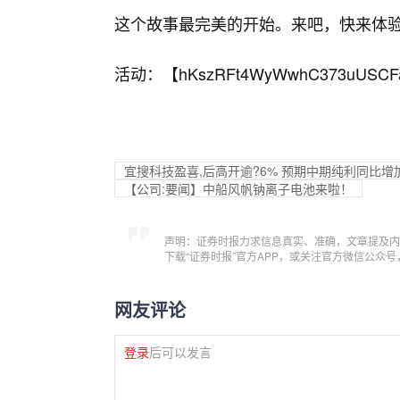
这个故事最完美的开始。来吧，快来体
活动：【
hKszRFt4WyWwhC373uUSCF
宜搜科技盈喜,后高开逾?6% 预期中期纯利同比增加
【公司:要闻】中船风帆钠离子电池来啦！
声明：证券时报力求信息真实、准确，文章提及内
下载“证券时报”官方APP，或关注官方微信公众
网友评论
登录
后可以发言